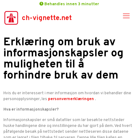
Behandles innen 3 minutter
ch-vignette.net
Erklæring om bruk av
informasjonskapsler og
muligheten til å
forhindre bruk av dem
Hvis du er interessert i mer informasjon om hvordan vi behandler dine
personopplysninger, les
personvernerklæringen
.
Hva er informasjonskapsler?
Informasjonskapsler er små datafiler som lar besøkte nettsteder
huske handlingene dine og innstillingene du har gjort på dem. Ved hvert
påfølgende besøk på nettstedet sender nettleseren disse dataene
som er lagret i filen tilbake til serveren. Denne lille filen kalles en