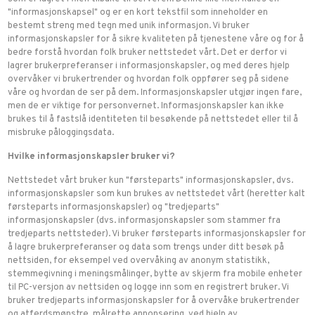
"informasjonskapsel" og er en kort tekstfil som inneholder en
bestemt streng med tegn med unik informasjon. Vi bruker
informasjonskapsler for å sikre kvaliteten på tjenestene våre og for å
bedre forstå hvordan folk bruker nettstedet vårt. Det er derfor vi
lagrer brukerpreferanser i informasjonskapsler, og med deres hjelp
overvåker vi brukertrender og hvordan folk oppfører seg på sidene
våre og hvordan de ser på dem. Informasjonskapsler utgjør ingen fare,
men de er viktige for personvernet. Informasjonskapsler kan ikke
brukes til å fastslå identiteten til besøkende på nettstedet eller til å
misbruke påloggingsdata.
Hvilke informasjonskapsler bruker vi?
Nettstedet vårt bruker kun "førsteparts" informasjonskapsler, dvs.
informasjonskapsler som kun brukes av nettstedet vårt (heretter kalt
førsteparts informasjonskapsler) og "tredjeparts"
informasjonskapsler (dvs. informasjonskapsler som stammer fra
tredjeparts nettsteder). Vi bruker førsteparts informasjonskapsler for
å lagre brukerpreferanser og data som trengs under ditt besøk på
nettsiden, for eksempel ved overvåking av anonym statistikk,
stemmegivning i meningsmålinger, bytte av skjerm fra mobile enheter
til PC-versjon av nettsiden og logge inn som en registrert bruker. Vi
bruker tredjeparts informasjonskapsler for å overvåke brukertrender
og atferdsmønstre, målrette annonsering, ved hjelp av