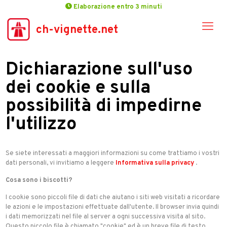
Elaborazione entro 3 minuti
ch-vignette.net
Dichiarazione sull'uso
dei cookie e sulla
possibilità di impedirne
l'utilizzo
Se siete interessati a maggiori informazioni su come trattiamo i vostri
dati personali, vi invitiamo a leggere
Informativa sulla privacy
.
Cosa sono i biscotti?
I cookie sono piccoli file di dati che aiutano i siti web visitati a ricordare
le azioni e le impostazioni effettuate dall'utente. Il browser invia quindi
i dati memorizzati nel file al server a ogni successiva visita al sito.
Questo piccolo file è chiamato "cookie" ed è un breve file di testo