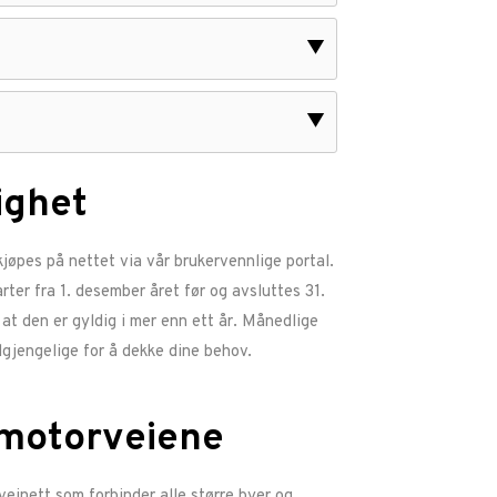
▼
▼
ighet
jøpes på nettet via vår brukervennlige portal.
ter fra 1. desember året før og avsluttes 31.
 at den er gyldig i mer enn ett år. Månedlige
ilgjengelige for å dekke dine behov.
 motorveiene
einett som forbinder alle større byer og