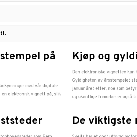
tt.
istempel på
Kjøp og gyld
Den elektroniske vignetten kan k
Gyldigheten av årsstempelet star
bekymringer med vår digitale
januar året etter, noe som betyr
 en elektronisk vignett på, slik
og ukentlige frimerker er også t
iststeder
De viktigste
antonhovedsteder som Bern,
Sveits har et godt utbygd motorv