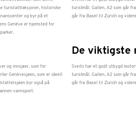
 turistattraksjoner, historiske
turistmål. Gallen, A2 som går fra
finanssenter og byr på et
går fra Basel til Zürich og videre
mens Genève er hjemsted for
parker.
De viktigste
er og innsjøer, som for
Sveits har et godt utbygd motorv
ller Genèvesjøen, som er ideell
turistmål. Gallen, A2 som går fra
dstättersjøen byr også på
går fra Basel til Zürich og videre
 annen vannsport.