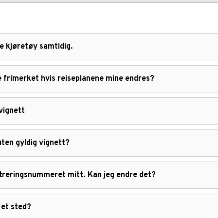
e kjøretøy samtidig.
te frimerket hvis reiseplanene mine endres?
vignett
uten gyldig vignett?
istreringsnummeret mitt. Kan jeg endre det?
 et sted?