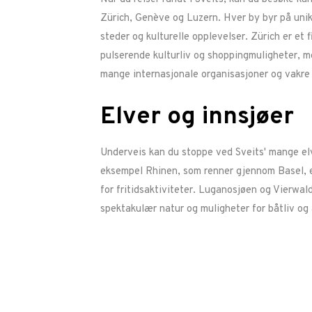
Zürich, Genève og Luzern. Hver by byr på unike
steder og kulturelle opplevelser. Zürich er et 
pulserende kulturliv og shoppingmuligheter, 
mange internasjonale organisasjoner og vakre 
Elver og innsjøer
Underveis kan du stoppe ved Sveits' mange elv
eksempel Rhinen, som renner gjennom Basel, e
for fritidsaktiviteter. Luganosjøen og Vierwal
spektakulær natur og muligheter for båtliv og