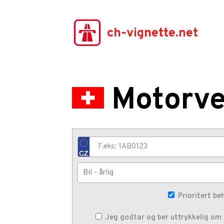
ch-vignette.net
Motorve
Prioritert be
Jeg godtar og ber uttrykkelig om a