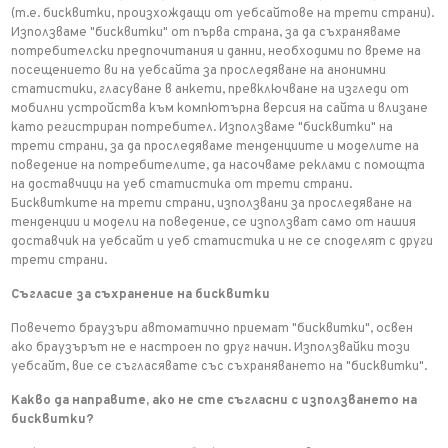
(т.е. бисквитки, произхождащи от уебсайтове на трети страни).
Използваме "бисквитки" от първа страна, за да съхраняваме
потребителски предпочитания и данни, необходими по време на
посещението ви на уебсайта за проследяване на анонимни
статистики, гласуване в анкети, превключване на изгледи от
мобилни устройства към компютърна версия на сайта и влизане
като регистриран потребител. Използваме "бисквитки" на
трети страни, за да проследяваме тенденциите и моделите на
поведение на потребителите, да насочваме реклами с помощта
на доставчици на уеб статистика от трети страни.
Бисквитките на трети страни, използвани за проследяване на
тенденции и модели на поведение, се използват само от нашия
доставчик на уебсайт и уеб статистика и не се споделят с други
трети страни.
Съгласие за съхранение на бисквитки
Повечето браузъри автоматично приемат "бисквитки", освен
ако браузърът не е настроен по друг начин. Използвайки този
уебсайт, вие се съгласявате със съхраняването на "бисквитки".
Какво да направите, ако не сте съгласни с използването на
бисквитки?