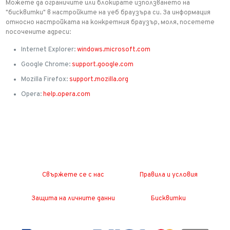
Можете да ограничите или блокирате използването на
"бисквитки" в настройките на уеб браузъра си. За информация
относно настройката на конкретния браузър, моля, посетете
посочените адреси:
Internet Explorer:
windows.microsoft.com
Google Chrome:
support.google.com
Mozilla Firefox:
support.mozilla.org
Opera:
help.opera.com
Свържете се с нас
Правила и условия
Защита на личните данни
Бисквитки