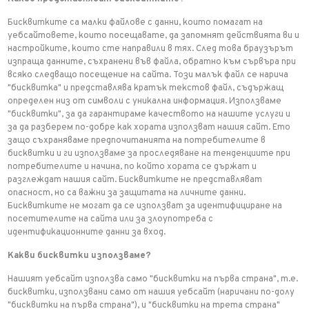
Бисквитките са малки файлове с данни, които помагат на
уебсайтовете, които посещавате, да запомнят действията ви и
настройките, които сте направили в тях. След това браузърът
изпраща данните, съхранени във файла, обратно към сървъра при
всяко следващо посещение на сайта. Този малък файл се нарича
"бисквитка" и представлява кратък текстов файл, съдържащ
определен низ от символи с уникална информация. Използваме
"бисквитки", за да гарантираме качеството на нашите услуги и
за да разберем по-добре как хората използват нашия сайт. Ето
защо съхраняваме предпочитанията на потребителите в
бисквитки и ги използваме за проследяване на тенденциите при
потребителите и начина, по който хората се държат и
разглеждат нашия сайт. Бисквитките не представляват
опасност, но са важни за защитата на личните данни.
Бисквитките не могат да се използват за идентифициране на
посетителите на сайта или за злоупотреба с
идентификационните данни за вход.
Какви бисквитки използваме?
Нашият уебсайт използва само "бисквитки на първа страна", т.е.
бисквитки, използвани само от нашия уебсайт (наричани по-долу
"бисквитки на първа страна"), и "бисквитки на трета страна"