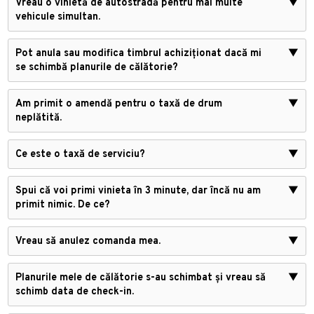
Vreau o vinietă de autostradă pentru mai multe
▼
vehicule simultan.
Pot anula sau modifica timbrul achiziționat dacă mi
▼
se schimbă planurile de călătorie?
Am primit o amendă pentru o taxă de drum
▼
neplătită.
Ce este o taxă de serviciu?
▼
Spui că voi primi vinieta în 3 minute, dar încă nu am
▼
primit nimic. De ce?
Vreau să anulez comanda mea.
▼
Planurile mele de călătorie s-au schimbat și vreau să
▼
schimb data de check-in.