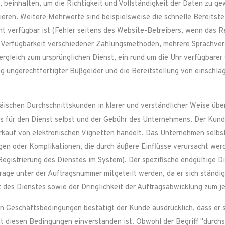
beinhalten, um die Richtigkeit und Vollständigkeit der Daten zu ge
ieren. Weitere Mehrwerte sind beispielsweise die schnelle Bereitst
ht verfügbar ist (Fehler seitens des Website-Betreibers, wenn das Re
 Verfügbarkeit verschiedener Zahlungsmethoden, mehrere Sprachvers
ergleich zum ursprünglichen Dienst, ein rund um die Uhr verfügbare
ung ungerechtfertigter Bußgelder und die Bereitstellung von einsc
ischen Durchschnittskunden in klarer und verständlicher Weise üb
es für den Dienst selbst und der Gebühr des Unternehmens. Der Kunde
rkauf von elektronischen Vignetten handelt. Das Unternehmen selbst i
gen oder Komplikationen, die durch äußere Einflüsse verursacht wer
Registrierung des Dienstes im System). Der spezifische endgültige D
ge unter der Auftragsnummer mitgeteilt werden, da er sich ständig 
rt des Dienstes sowie der Dringlichkeit der Auftragsabwicklung zum j
Geschäftsbedingungen bestätigt der Kunde ausdrücklich, dass er si
it diesen Bedingungen einverstanden ist. Obwohl der Begriff "durchs