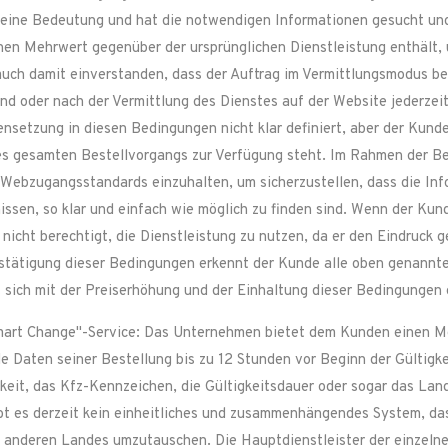
ine Bedeutung und hat die notwendigen Informationen gesucht und 
inen Mehrwert gegenüber der ursprünglichen Dienstleistung enthält,
uch damit einverstanden, dass der Auftrag im Vermittlungsmodus bea
d oder nach der Vermittlung des Dienstes auf der Website jederzeit
ensetzung in diesen Bedingungen nicht klar definiert, aber der Kund
s gesamten Bestellvorgangs zur Verfügung steht. Im Rahmen der Be
Webzugangsstandards einzuhalten, um sicherzustellen, dass die Inf
ssen, so klar und einfach wie möglich zu finden sind. Wenn der Kun
r nicht berechtigt, die Dienstleistung zu nutzen, da er den Eindruck
Bestätigung dieser Bedingungen erkennt der Kunde alle oben genannt
t sich mit der Preiserhöhung und der Einhaltung dieser Bedingungen
Smart Change"-Service: Das Unternehmen bietet dem Kunden einen M
e Daten seiner Bestellung bis zu 12 Stunden vor Beginn der Gültigke
hkeit, das Kfz-Kennzeichen, die Gültigkeitsdauer oder sogar das Lan
bt es derzeit kein einheitliches und zusammenhängendes System, das
 anderen Landes umzutauschen. Die Hauptdienstleister der einzelnen