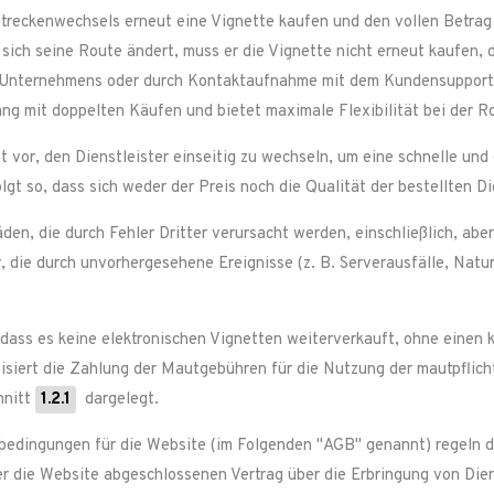
Streckenwechsels erneut eine Vignette kaufen und den vollen Betra
sich seine Route ändert, muss er die Vignette nicht erneut kaufen, d
des Unternehmens oder durch Kontaktaufnahme mit dem Kundensupport
 mit doppelten Käufen und bietet maximale Flexibilität bei der R
vor, den Dienstleister einseitig zu wechseln, um eine schnelle und 
gt so, dass sich weder der Preis noch die Qualität der bestellten Di
en, die durch Fehler Dritter verursacht werden, einschließlich, aber
, die durch unvorhergesehene Ereignisse (z. B. Serverausfälle, Natu
dass es keine elektronischen Vignetten weiterverkauft, ohne einen
siert die Zahlung der Mautgebühren für die Nutzung der mautpflich
hnitt
1.2.1
dargelegt.
edingungen für die Website (im Folgenden "AGB" genannt) regeln d
 die Website abgeschlossenen Vertrag über die Erbringung von Dien