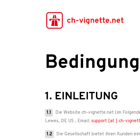
ch-vignette.net
Bedingung
1. EINLEITUNG
1.1
Die Website
ch-vignette.net
(im Folgend
Lewes, DE US
, Email:
support [at ] ch-vignet
1.2
Die Gesellschaft bietet ihren Kunden ei