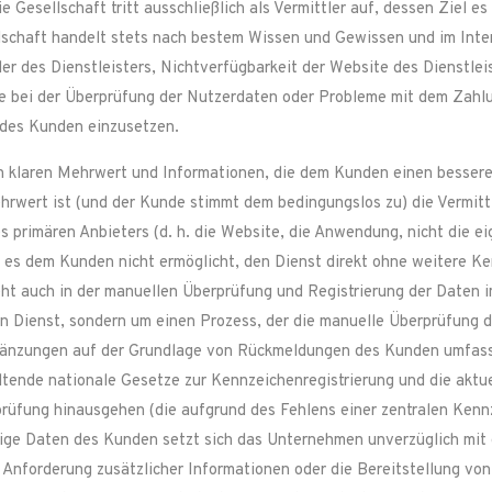
e Gesellschaft tritt ausschließlich als Vermittler auf, dessen Ziel es
ellschaft handelt stets nach bestem Wissen und Gewissen und im Int
ler des Dienstleisters, Nichtverfügbarkeit der Website des Dienstle
eme bei der Überprüfung der Nutzerdaten oder Probleme mit dem Zah
n des Kunden einzusetzen.
en klaren Mehrwert und Informationen, die dem Kunden einen besseren
hrwert ist (und der Kunde stimmt dem bedingungslos zu) die Vermitt
s primären Anbieters (d. h. die Website, die Anwendung, nicht die ei
) es dem Kunden nicht ermöglicht, den Dienst direkt ohne weitere Ke
ht auch in der manuellen Überprüfung und Registrierung der Daten i
en Dienst, sondern um einen Prozess, der die manuelle Überprüfung 
rgänzungen auf der Grundlage von Rückmeldungen des Kunden umfasst
tende nationale Gesetze zur Kennzeichenregistrierung und die aktu
rüfung hinausgehen (die aufgrund des Fehlens einer zentralen Kennz
dige Daten des Kunden setzt sich das Unternehmen unverzüglich mit
 Anforderung zusätzlicher Informationen oder die Bereitstellung von